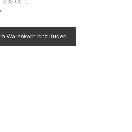
838,00
€
t.
m Warenkorb hinzufügen