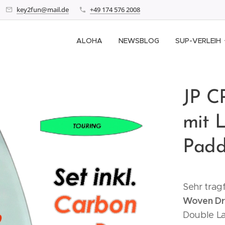
key2fun@mail.de
+49 174 576 2008
ALOHA
NEWSBLOG
SUP-VERLEIH
JP C
mit 
Padd
Sehr trag
Woven Dr
Double L