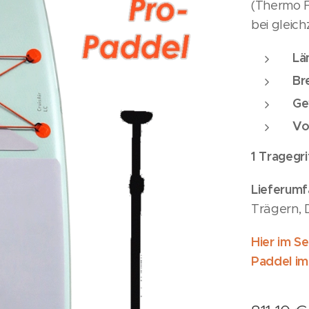
(Thermo Fu
bei gleich
Lä
Br
Ge
Vo
1 Tragegr
Lieferumf
Trägern, 
Hier im S
Paddel im