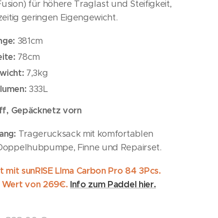
sion) für höhere Traglast und Steifigkeit,
zeitig geringen Eigengewicht.
nge:
381cm
eite:
78cm
wicht:
7,3kg
lumen:
333L
iff, Gepäcknetz vorn
ang:
Tragerucksack mit komfortablen
Doppelhubpumpe, Finne und Repairset.
et mit sunRISE LIma Carbon Pro 84 3Pcs.
 Wert von 269€.
Info zum Paddel hier.