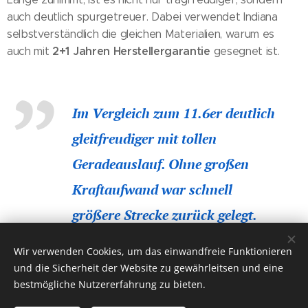
auch deutlich spurgetreuer. Dabei verwendet Indiana
selbstverständlich die gleichen Materialien, warum es
2+1 Jahren Herstellergarantie
auch mit
gesegnet ist.
Im Vergleich zum 11.6er deutlich
gleitfreudiger mit tollen
Geradeauslauf. Ohne großen
Kraftaufwand war schnell
größere Strecke zurück gelegt.
Neben der hohen Qualität hat
Wir verwenden Cookies, um das einwandfreie Funktionieren
mich auch das Design besonders
und die Sicherheit der Website zu gewährleitsen und eine
bestmögliche Nutzererfahrung zu bieten.
überzeugt."
(Lara)