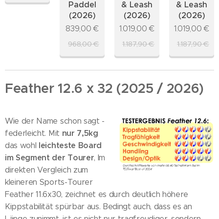
Paddel
& Leash
& Leash
(2026)
(2026)
(2026)
839,00
€
1.019,00
€
1.019,00
€
968,00
€
1.187,90
€
1.187,90
€
Feather 12.6 x 32 (2025 / 2026)
Wie der Name schon sagt -
nur 7,5kg
federleicht. Mit
l
eichteste Board
das wohl
im Segment der Tourer
, Im
direkten Vergleich zum
kleineren Sports-Tourer
Feather 11.6x30, zeichnet es durch deutlich höhere
Kippstabilität spürbar aus. Bedingt auch, dass es an
Länge zunimmt, ist es nicht nur tragfreudiger, sondern