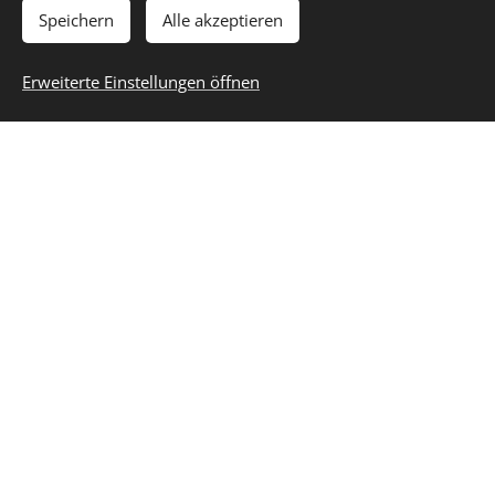
Speichern
Alle akzeptieren
Nachfolgende Varianten haben wir mit zum attraktiven
Erweiterte Einstellungen öffnen
Paketpreis geschnürt - gerne konfigurieren wir es gemäß
deines Wunsches auch anders - einfach bei uns melden:
Set mit Paddel:
Hierbei kommt das bewährte
Fiberglass-Carbon Composite Paddel 3Pcs
inklusive Paddelbag
im Wert von 129€ dazu.
#5
EMPFEHLUNG!
NEUHEIT!
NEUHEIT!
TOURING