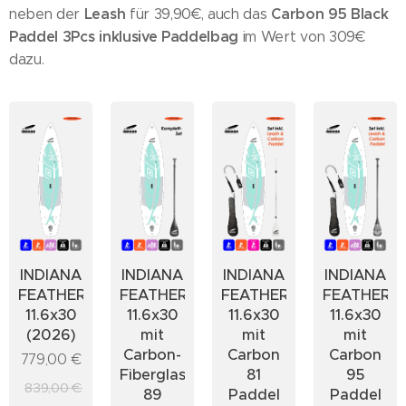
Leash
Carbon 95 Black
neben der
für 39,90€, auch das
Paddel 3Pcs inklusive Paddelbag
im Wert von 309€
dazu.
INDIANA
INDIANA
INDIANA
INDIANA
FEATHER
FEATHER
FEATHER
FEATHER
11.6x30
11.6x30
11.6x30
11.6x30
(2026)
mit
mit
mit
Carbon-
Carbon
Carbon
779,00
€
Fiberglass
81
95
839,00
€
89
Paddel
Paddel