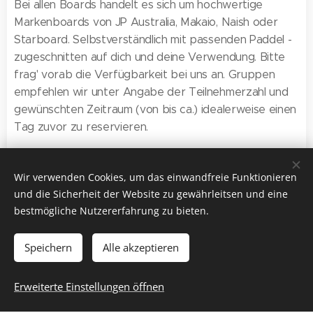
Bei allen Boards handelt es sich um hochwertige
Markenboards von JP Australia, Makaio, Naish oder
Starboard. Selbstverständlich mit passenden Paddel -
zugeschnitten auf dich und deine Verwendung. Bitte
frag' vorab die Verfügbarkeit bei uns an. Gruppen
empfehlen wir unter Angabe der Teilnehmerzahl und
gewünschten Zeitraum (von bis ca.) idealerweise einen
Tag zuvor zu reservieren.
NEU im Verleih:
Teamboard Aloha 23 von Makaio
für bis zu 4 Erwachsene
kann bei entsprechender
Wir verwenden Cookies, um das einwandfreie Funktionieren
Vorbestellung (inklusive 4 Paddel) angemietet werden.
und die Sicherheit der Website zu gewährleitsen und eine
für die erste Stunde 75 EUR
bestmögliche Nutzererfahrung zu bieten.
Hierfür berechnen wir
und für jede weiter 30 EUR. Gerne lässt sich hier auch
ein Tagespreis vereinbaren. Nähere Infos zum Board
Speichern
Alle akzeptieren
hier
.
Erweiterte Einstellungen öffnen
Wichtige Hinweise vorab für alle Interessierten: