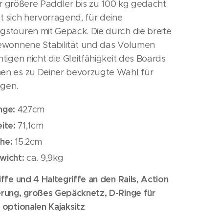
für größere Paddler bis zu 100 kg gedacht
t sich hervorragend, für deine
stouren mit Gepäck. Die durch die breite
ewonnene Stabilität und das Volumen
tigen nicht die Gleitfähigkeit des Boards
n es zu Deiner bevorzugte Wahl für
gen.
nge:
427cm
eite:
71,1cm
he:
15.2cm
wicht:
ca. 9,9kg
ffe und 4 Haltegriffe an den Rails, Action
rung, großes Gepäcknetz, D-Ringe für
 optionalen Kajaksitz