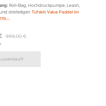
ang:
Roll-Bag, Hochdruckpumpe, Leash,
Tufskin Value Paddel im
und dreiteiligen
19,-.
€
999,00
€
t.
usverkauft