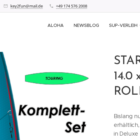
key2fun@mail.de
+49 174 576 2008
ALOHA
NEWSBLOG
SUP-VERLEIH
STA
14.0
ROLL
Bislang nu
erhältlich
in Deluxe 