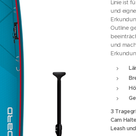
Linie ist 
und eigne
Erkundung
Outline g
beeinträch
und mache
Erkundun
Lä
Br
Hö
Ge
3 Tragegri
Cam Halte
Leash und