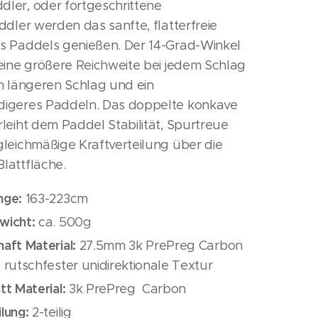
ler, oder fortgeschrittene
ddler werden das sanfte, flatterfreie
s Paddels genießen. Der 14-Grad-Winkel
 eine größere Reichweite bei jedem Schlag
en längeren Schlag und ein
igeres Paddeln. Das doppelte konkave
rleiht dem Paddel Stabilität, Spurtreue
gleichmäßige Kraftverteilung über die
lattfläche.
nge:
163-223cm
wicht:
ca.
500g
haft Material:
27.5mm 3k PrePreg Carbon
t rutschfester unidirektionale Textur
att Material:
3k PrePreg Carbon
ilung:
2-teilig