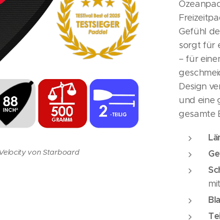
Ozeanpadd
Freizeitpa
Gefühl de
sorgt für
– für ein
geschmeid
Design ve
und eine 
gesamte B
Lä
addel ohne Wenn und Aber
 Velocity von Starboard
elocity 88 2Pcs.
 dank 2 Teilung
Ge
Sc
mi
Bl
Te