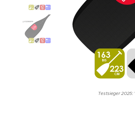
High Performance P
Testsieger 2025:
STARBOARD V
Variabel