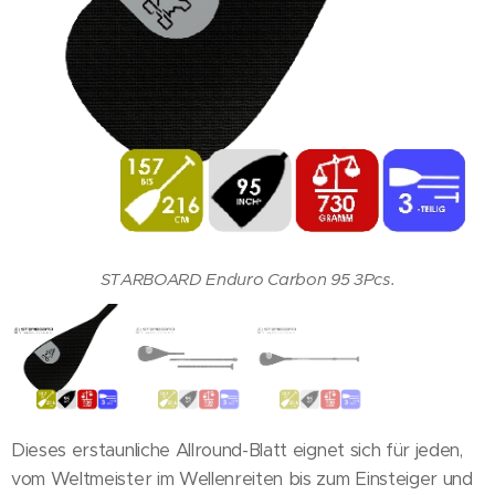
STARBOARD Enduro Carbon 95 3Pcs.
Besonders geeignet für Einsteiger
3teilig - kompakt für unterwegs
Dieses erstaunliche Allround-Blatt eignet sich für jeden,
vom Weltmeister im Wellenreiten bis zum Einsteiger und