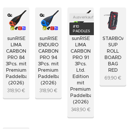
Ausverkauft
#10
PADDLES
sunRISE
sunRISE
sunRISE
STARBOAR
LIMA
ENDURO
LIMA
SUP
CARBON
CARBON
CARBON
ROLL
PRO 84
PRO 94
PRO 91
BOARD
3Pcs. mit
3Pcs. mit
3Pcs.
BAG
Premium
Premium-
Ltd.
RED
Paddelbag
Paddelbag
Edition
69,90
€
(2026)
(2026)
mit
Premium-
318,90
€
318,90
€
Paddelbag
(2026)
348,90
€