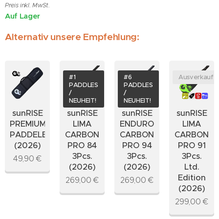
Preis inkl. MwSt.
Auf Lager
Alternativ unsere Empfehlung:
#1
#6
Ausverkauft
PADDLES
PADDLES
/
/
NEUHEIT!
NEUHEIT!
sunRISE
sunRISE
sunRISE
sunRISE
PREMIUM
LIMA
ENDURO
LIMA
PADDELBAG
CARBON
CARBON
CARBON
(2026)
PRO 84
PRO 94
PRO 91
3Pcs.
3Pcs.
3Pcs.
49,90
€
(2026)
(2026)
Ltd.
Edition
269,00
€
269,00
€
(2026)
299,00
€