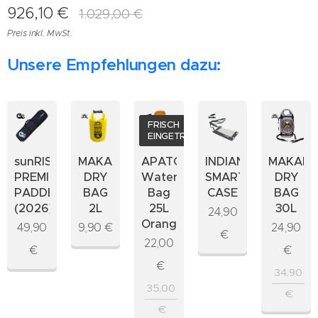
926,10
€
1.029,00
€
Preis inkl. MwSt.
Unsere Empfehlungen dazu:
FRISCH
EINGETROFFEN
sunRISE
MAKAIO
APATCHA
MAKAIO
INDIANA
PREMIUM
DRY
Waterproof
DRY
SMARTPHONE
PADDELBAG
BAG
Bag
BAG
CASE
(2026)
2L
25L
30L
24,90
Orange
49,90
9,90
€
24,90
€
22,00
€
€
€
34,90
35,00
€
€