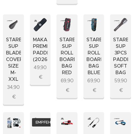
STARBOARD
MAKAIO
STARBOARD
STARBOARD
STARBO
SUP
PREMIUM
SUP
SUP
SUP
BLADE
PADDELBAG
ROLL
ROLL
3PCS
COVER
(2026)
BOARD
BOARD
PADDLE
SIZE
BAG
BAG
SOFT
49,90
M-
RED
BLUE
BAG
€
XXL
69,90
69,90
59,90
34,90
€
€
€
€
EMPFEHLUNG