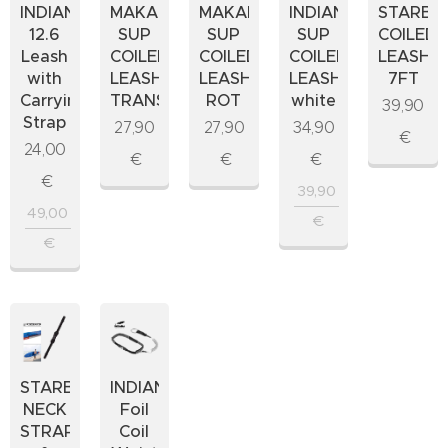
INDIANA
MAKAIO
MAKAIO
INDIANA
STARBO
12.6
SUP
SUP
SUP
COILED
Leash
COILED
COILED
COILED
LEASH
with
LEASH
LEASH
LEASH
7FT
Carrying
TRANSPARENT
ROT
white
39,90
Strap
27,90
27,90
34,90
€
24,00
€
€
€
€
39,90
49,00
€
€
STARBOARD
INDIANA
NECK
Foil
STRAP
Coil