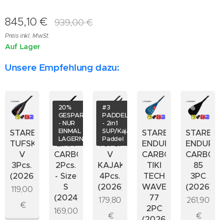
845,10
€
939,00
€
Preis inkl. MwSt.
Auf Lager
Unsere Empfehlung dazu:
20%
#3
GESPART
PADDELES
- NUR
- 2in1
EINMAL
SUP/Kajak-
STARBOARD
STARBOARD
STARBOARD
STARBOARD
STARBO
LAGERND!
Paddel
TUFSKIN
LIMA
TUFSKIN
ENDURO
ENDUR
V
CARBON
V
CARBON
CARBO
3Pcs.
2Pcs.
KAJAK
TIKI
85
(2026)
- Size
4Pcs.
TECH
3PC
S
(2026)
WAVE
(2026)
119,00
(2024)
77
179,80
261,90
€
2PC
169,00
€
€
(2026)